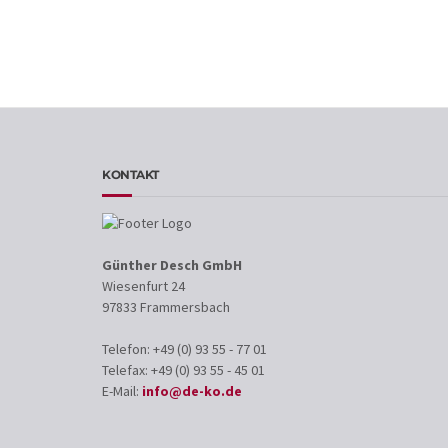
KONTAKT
Günther Desch GmbH
Wiesenfurt 24
97833 Frammersbach
Telefon: +49 (0) 93 55 - 77 01
Telefax: +49 (0) 93 55 - 45 01
E-Mail:
info@de-ko.de