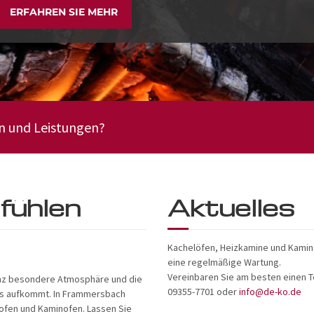
ERFAHREN SIE MEHR
n und Leistungen?
ühlen
Aktuelles
Kachelöfen, Heizkamine und Kami
eine regelmäßige Wartung.
Vereinbaren Sie am besten einen T
ganz besondere Atmosphäre und die
09355-7701 oder
info@de-ko.de
s aufkommt. In Frammersbach
lofen und Kaminofen. Lassen Sie