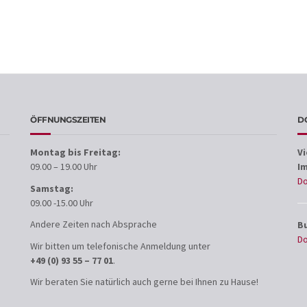
ÖFFNUNGSZEITEN
D
Montag bis Freitag:
V
09.00 – 19.00 Uhr
I
D
Samstag:
09.00 -15.00 Uhr
Andere Zeiten nach Absprache
B
D
Wir bitten um telefonische Anmeldung unter
+49 (0) 93 55 – 77 01
.
Wir beraten Sie natürlich auch gerne bei Ihnen zu Hause!