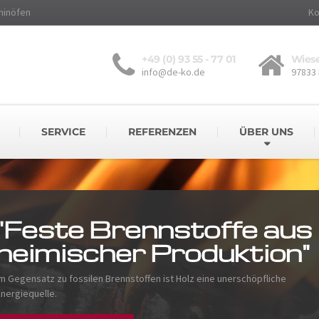
minöfen
Ko
+49 (0) 93 55 - 77 01
Wiese
info@de-ko.de
97833
SERVICE
REFERENZEN
ÜBER UNS
"Feste Brennstoffe aus
heimischer Produktion"
Im Gegensatz zu fossilen Brennstoffen ist Holz eine unerschöpfliche
Energiequelle.