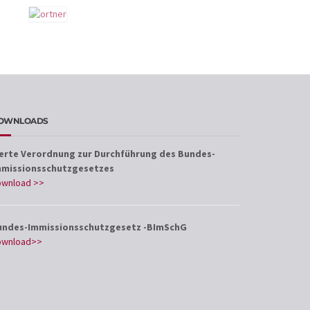
OWNLOADS
ierte Verordnung zur Durchführung des Bundes-
mmissionsschutzgesetzes
ownload >>
undes-Immissionsschutzgesetz -BImSchG
ownload>>