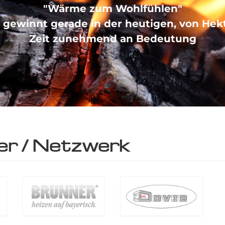
"Wärme zum Wohlfühlen"
 gewinnt gerade in der heutigen, von Hek
Zeit zunehmend an Bedeutung
ner / Netzwerk