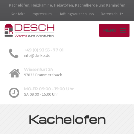
Kachelöfen, Heizkamine, Pelletöfen, Kachelherde und Kaminöfen
Kontakt
Impressum
Haftungsausschluss
Datenschutz
MENÜ
+49 (0) 93 55 - 77 01
info@de-ko.de
Wiesenfurt 24
97833 Frammersbach
MO-FR 09:00 - 19:00 Uhr
SA 09:00 - 15:00 Uhr
Kachelofen