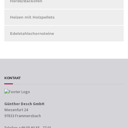
Herde/Backöfen
Heizen mit Holzpellets
Edelstahlschornsteine
KONTAKT
Günther Desch GmbH
Wiesenfurt 24
97833 Frammersbach
Telefon: +49 (0) 93 55 - 77 01