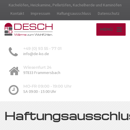
Kachelöfen, Heizkamine, Pelletöfen, Kachelherde und Kaminöfen
Kontakt
Impressum
Haftungsausschluss
Datenschutz
MENÜ
+49 (0) 93 55 - 77 01
info@de-ko.de
Wiesenfurt 24
97833 Frammersbach
MO-FR 09:00 - 19:00 Uhr
SA 09:00 - 15:00 Uhr
Haftungsausschlu