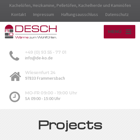
Kachelöfen, Heizkamine, Pelletöfen, Kachelherde und Kaminöfen
Kontakt
Impressum
Haftungsausschluss
Datenschutz
MENÜ
+49 (0) 93 55 - 77 01
info@de-ko.de
Wiesenfurt 24
97833 Frammersbach
MO-FR 09:00 - 19:00 Uhr
SA 09:00 - 15:00 Uhr
Projects