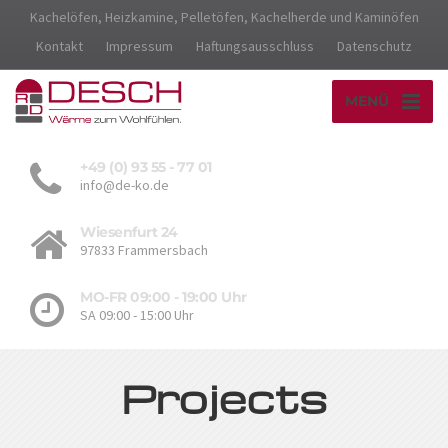
Kachelöfen, Heizkamine, Pelletöfen, Kachelherde und Kaminöfen
Kontakt
Impressum
Haftungsausschluss
Datenschutz
MENÜ
+49 (0) 93 55 - 77 01
info@de-ko.de
Wiesenfurt 24
97833 Frammersbach
MO-FR 09:00 - 19:00 Uhr
SA 09:00 - 15:00 Uhr
Projects