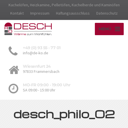
Kachelöfen, Heizkamine, Pelletöfen, Kachelherde und Kaminöfen
Kontakt
Impressum
Haftungsausschluss
Datenschutz
MENÜ
+49 (0) 93 55 - 77 01
info@de-ko.de
Wiesenfurt 24
97833 Frammersbach
MO-FR 09:00 - 19:00 Uhr
SA 09:00 - 15:00 Uhr
desch_philo_02