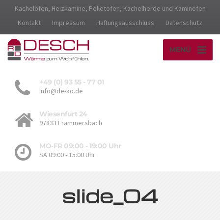
Kachelöfen, Heizkamine, Pelletöfen, Kachelherde und Kaminöfen
Kontakt
Impressum
Haftungsausschluss
Datenschutz
MENÜ
+49 (0) 93 55 - 77 01
info@de-ko.de
Wiesenfurt 24
97833 Frammersbach
MO-FR 09:00 - 19:00 Uhr
SA 09:00 - 15:00 Uhr
slide_04