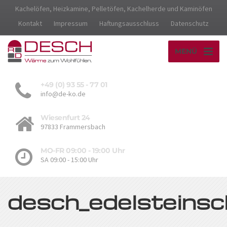
Kachelöfen, Heizkamine, Pelletöfen, Kachelherde und Kaminöfen
Kontakt
Impressum
Haftungsausschluss
Datenschutz
MENÜ
+49 (0) 93 55 - 77 01
info@de-ko.de
Wiesenfurt 24
97833 Frammersbach
MO-FR 09:00 - 19:00 Uhr
SA 09:00 - 15:00 Uhr
desch_edelsteinsc