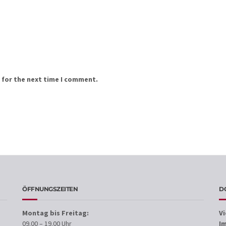
 for the next time I comment.
ÖFFNUNGSZEITEN
D
Montag bis Freitag:
V
09.00 – 19.00 Uhr
I