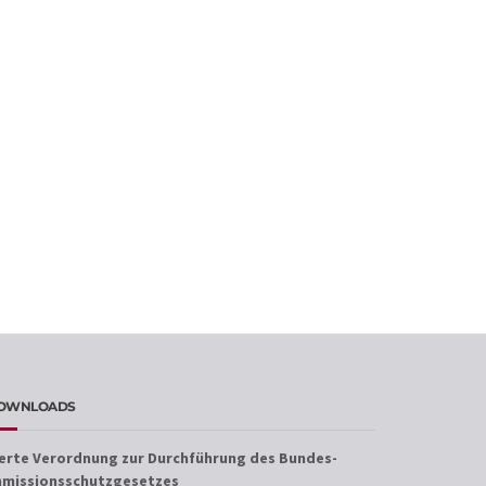
OWNLOADS
ierte Verordnung zur Durchführung des Bundes-
mmissionsschutzgesetzes