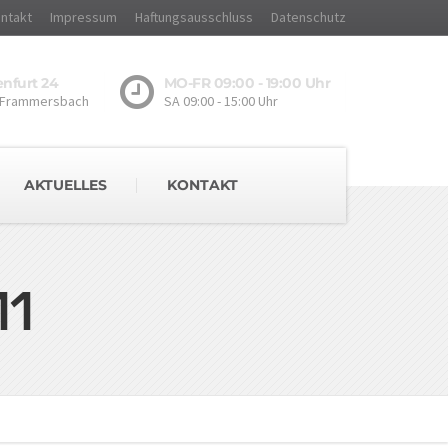
ntakt
Impressum
Haftungsausschluss
Datenschutz
nfurt 24
MO-FR 09:00 - 19:00 Uhr
 Frammersbach
SA 09:00 - 15:00 Uhr
AKTUELLES
KONTAKT
1