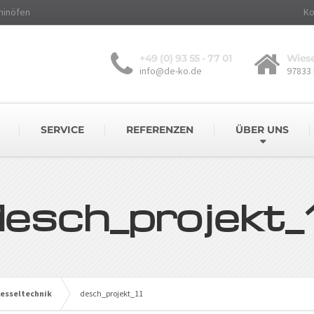
minöfen
Ko
+49 (0) 93 55 - 77 01
Wiese
info@de-ko.de
97833
SERVICE
REFERENZEN
ÜBER UNS
desch_projekt_1
Kesseltechnik
desch_projekt_11