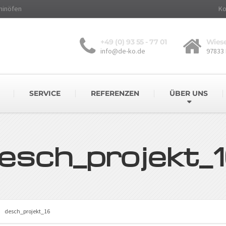
minöfen
Ko
+49 (0) 93 55 - 77 01
Wiese
info@de-ko.de
97833
SERVICE
REFERENZEN
ÜBER UNS
esch_projekt_
desch_projekt_16