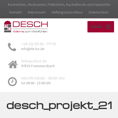
Kachelöfen, Heizkamine, Pelletöfen, Kachelherde und Kaminöfen
Kontakt
Impressum
Haftungsausschluss
Datenschutz
MENÜ
+49 (0) 93 55 - 77 01
info@de-ko.de
Wiesenfurt 24
97833 Frammersbach
MO-FR 09:00 - 19:00 Uhr
SA 09:00 - 15:00 Uhr
desch_projekt_21