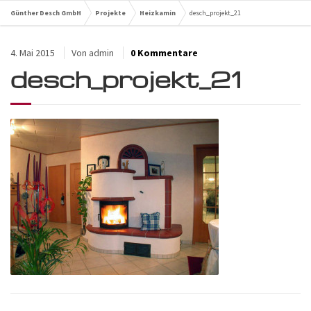
Günther Desch GmbH
Projekte
Heizkamin
desch_projekt_21
4. Mai 2015
Von
admin
0 Kommentare
desch_projekt_21