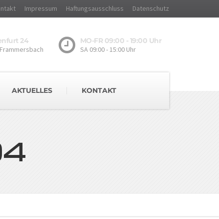
ntakt
Impressum
Haftungsausschluss
Datenschutz
nfurt 24
MO-FR 09:00 - 19:00 Uhr
 Frammersbach
SA 09:00 - 15:00 Uhr
AKTUELLES
KONTAKT
04