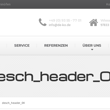
minöfen
Ko
+49 (0) 93 55 - 77 01
Wiese
info@de-ko.de
97833
SERVICE
REFERENZEN
ÜBER UNS
esch_header_
desch_header_04